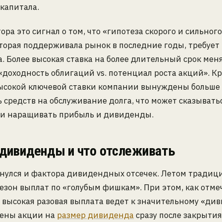
капитала.
ора это сигнал о том, что «гипотеза скорого и сильно
оторая поддерживала рынок в последние годы, требует
. Более высокая ставка на более длительный срок мен
«доходность облигаций vs. потенциал роста акций». Кр
высокой ключевой ставки компании вынуждены больше
 средств на обслуживание долга, что может сказыватьс
ти наращивать прибыль и дивиденды.
 дивиденды и что отслеживать
снулся и фактора дивидендных отсечек. Летом традиц
езон выплат по «голубым фишкам». При этом, как отме
 высокая разовая выплата ведет к значительному «див
ены акции на
размер дивиденда
сразу после закрытия