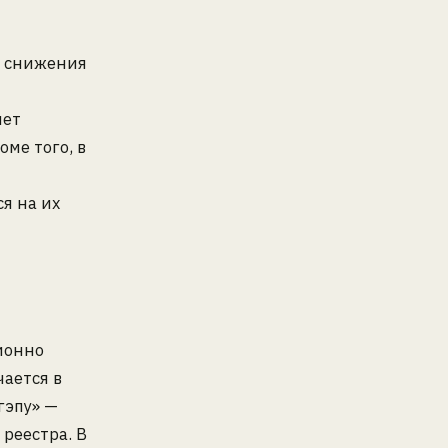
го снижения
яет
оме того, в
я на их
ионно
чается в
гэпу» —
 реестра. В