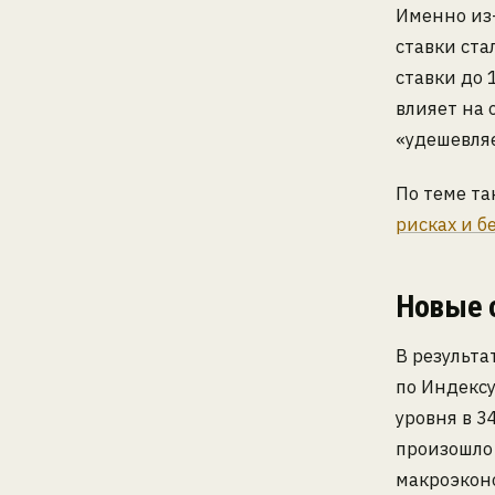
Именно из
ставки ста
ставки до 
влияет на 
«удешевля
По теме т
рисках и б
Новые 
В результа
по Индекс
уровня в 3
произошло 
макроэконо