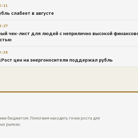
3:11
убль слабеет в августе
8:27
ый чек-лист для людей с неприлично высокой финансов
остью
3:38
1Рост цен на энергоносители поддержал рубль
ении бюджетом. Помогаем находить точки роста для
вых рынках.