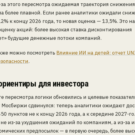
-за этого пересмотра ожидаемая траектория снижения
ла более плавной. Если ранее аналитики ожидали сни
12% к концу 2026 года, то новая оценка — 13,5%. Это 
оценку акций: более высокая ставка дисконтирования
ет» будущие денежные потоки компаний.
акже можно посмотреть
Влияние ИИ на детей: отчет UN
езопасности
.
ориентиры для инвестора
те пересмотра логики обновились и целевые показател
у Мосбиржи сдвинулся: теперь аналитики ожидают до
450 пунктов не к концу 2026 года, а к середине 2027-го.
не из-за ухудшения ожиданий по компаниям, а из-за 
мических предпосылок — в первую очередь, более выс