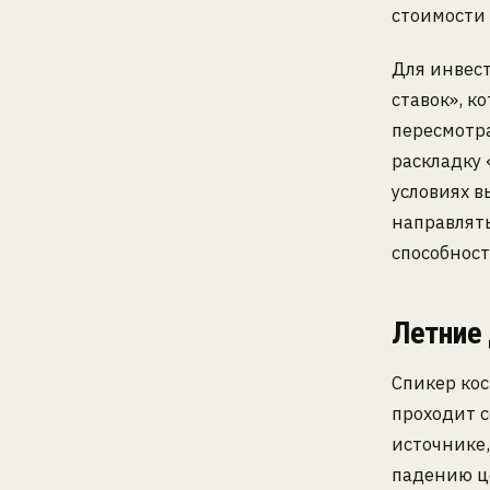
стоимости 
Для инвест
ставок», к
пересмотра
раскладку 
условиях 
направлять
способнос
Летние
Спикер ко
проходит с
источнике,
падению ц