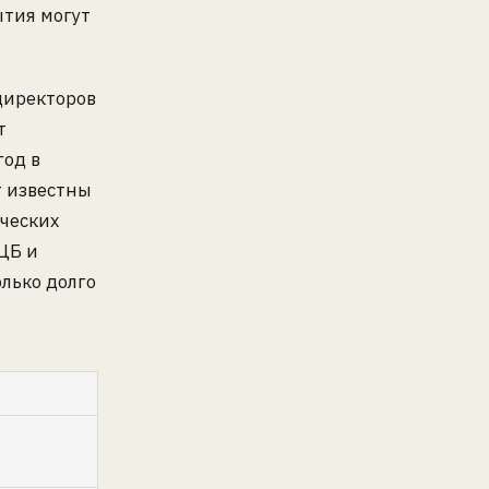
ытия могут
директоров
т
год в
т известны
ических
ЦБ и
лько долго