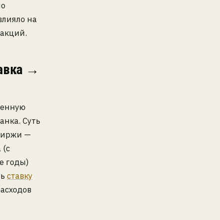
но
влияло на
 акций.
тавка →
венную
анка. Суть
биржи —
 (с
е годы)
ть
ставку
асходов