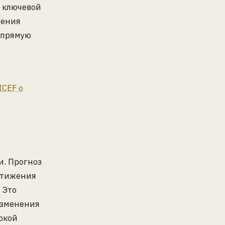
 ключевой
жения
напрямую
ICEF о
и. Прогноз
стижения
 Это
изменения
окой