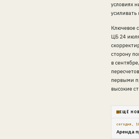
условиях н
усиливать 
Ключевое с
ЦБ 24 июля
скорректир
сторону п
в сентябре
пересчетов
первыми п
высокие ст
ЕЩЁ НО
сегодня, 1
Аренда п