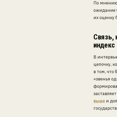
По мнению
ожидание 
их оценку 
Связь,
индекс
В интервь
цепочку, к
в том, что
«звенья од
формирова
заставляет
выше
и дол
государств