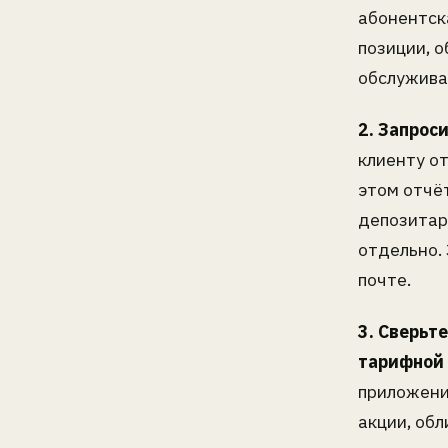
абонентска
позиции, о
обслужива
2. Запрос
клиенту от
этом отчёт
депозитар
отдельно.
почте.
3. Сверьт
тарифной 
приложени
акции, обл