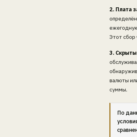
2. Плата з
определён
ежегодную
Этот сбор
3. Скрыты
обслужива
обнаружив
валюты ил
суммы.
По дан
услови
сравне