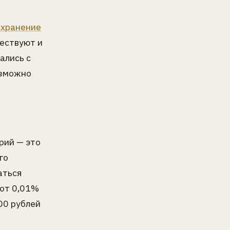
 хранение
ществуют и
ались с
озможно
рий — это
го
аться
 от 0,01%
00 рублей