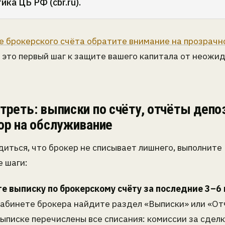
ика ЦБ РФ (cbr.ru).
е брокерского счёта обратите внимание на прозрачн
 это первый шаг к защите вашего капитала от неожи
треть: выписки по счёту, отчёты депо
ор на обслуживание
диться, что брокер не списывает лишнего, выполните
 шаги:
те выписку по брокерскому счёту за последние 3–6
кабинете брокера найдите раздел «Выписки» или «От
выписке перечислены все списания: комиссии за сделк