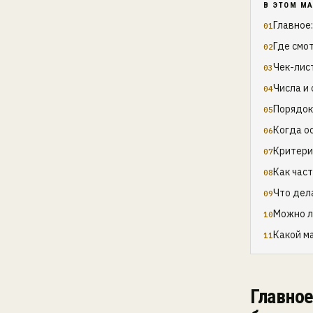
В ЭТОМ М
Главное:
Где смот
Чек-лис
Числа и 
Порядок
Когда о
Критери
Как час
Что дел
Можно ли
Какой м
Главное