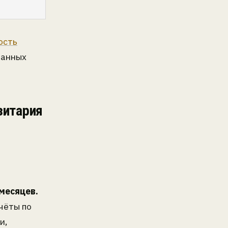
ость
данных
зитария
 месяцев.
чёты по
и,