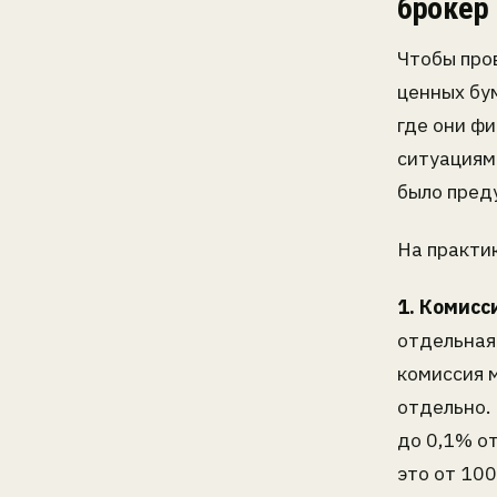
брокер
Чтобы про
ценных бум
где они фи
ситуациям
было пред
На практи
1. Комисс
отдельная 
комиссия 
отдельно.
до 0,1% от
это от 100