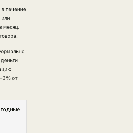
 в течение
 или
в месяц.
говора.
ормально
 деньги
тацию
2–3% от
выгодные