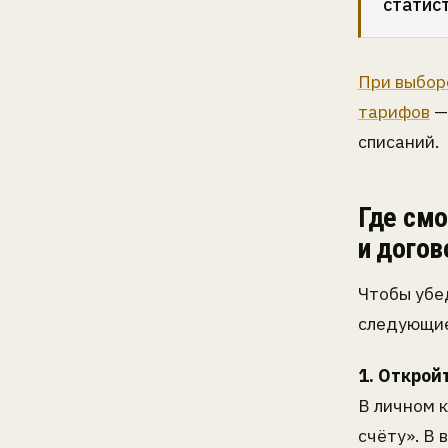
статист
При выбор
тарифов
—
списаний.
Где смо
и догов
Чтобы убе
следующие
1. Открой
В личном 
счёту». В 