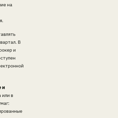
ние на
я.
тавлять
вартал. В
рокер и
оступен
лектронной
е и
 или в
маг:
сированные