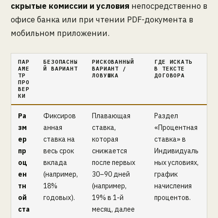
скрытые комиссии и условия
непосредственно в
офисе банка или при чтении PDF-документа в
мобильном приложении.
ПАР
БЕЗОПАСНЫ
РИСКОВАННЫЙ
ГДЕ ИСКАТЬ
АМЕ
Й ВАРИАНТ
ВАРИАНТ /
В ТЕКСТЕ
ТР
ЛОВУШКА
ДОГОВОРА
ПРО
ВЕР
КИ
Ра
Фиксиров
Плавающая
Раздел
зм
анная
ставка,
«Процентная
ер
ставка на
которая
ставка» в
пр
весь срок
снижается
Индивидуаль
оц
вклада
после первых
ных условиях,
ен
(например,
30–90 дней
график
тн
18%
(например,
начисления
ой
годовых).
19% в 1-й
процентов.
ста
месяц, далее