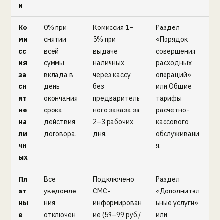
и
Ко
0% при
Комиссия 1–
Раздел
ми
снятии
5% при
«Порядок
сс
всей
выдаче
совершения
ия
суммы
наличных
расходных
за
вклада в
через кассу
операций»
сн
день
без
или Общие
ят
окончания
предваритель
тарифы
ие
срока
ного заказа за
расчетно-
на
действия
2–3 рабочих
кассового
ли
договора.
дня.
обслуживани
чн
я.
ых
Пл
Все
Подключено
Раздел
ат
уведомле
СМС-
«Дополнител
ны
ния
информирован
ьные услуги»
е
отключен
ие (59–99 руб./
или