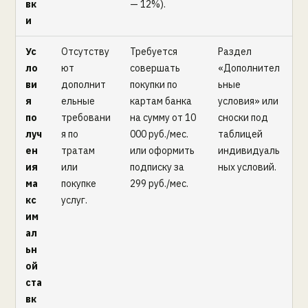
вк
— 12%).
и
Ус
Отсутству
Требуется
Раздел
ло
ют
совершать
«Дополнител
ви
дополнит
покупки по
ьные
я
ельные
картам банка
условия» или
по
требовани
на сумму от 10
сноски под
луч
я по
000 руб./мес.
таблицей
ен
тратам
или оформить
индивидуаль
ия
или
подписку за
ных условий.
ма
покупке
299 руб./мес.
кс
услуг.
им
ал
ьн
ой
ста
вк