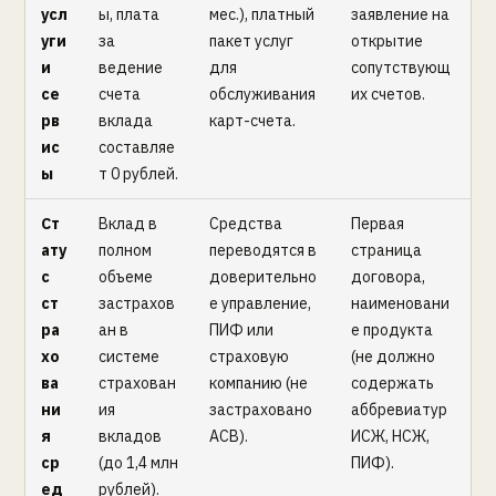
усл
ы, плата
мес.), платный
заявление на
уги
за
пакет услуг
открытие
и
ведение
для
сопутствующ
се
счета
обслуживания
их счетов.
рв
вклада
карт-счета.
ис
составляе
ы
т 0 рублей.
Ст
Вклад в
Средства
Первая
ату
полном
переводятся в
страница
с
объеме
доверительно
договора,
ст
застрахов
е управление,
наименовани
ра
ан в
ПИФ или
е продукта
хо
системе
страховую
(не должно
ва
страхован
компанию (не
содержать
ни
ия
застраховано
аббревиатур
я
вкладов
АСВ).
ИСЖ, НСЖ,
ср
(до 1,4 млн
ПИФ).
ед
рублей).