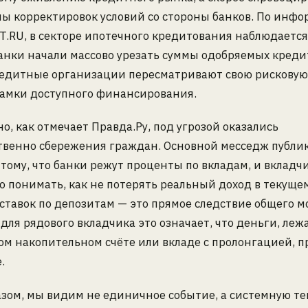
ны корректировок условий со стороны банков. По инф
.RU, в секторе ипотечного кредитования наблюдается
анки начали массово урезать суммы одобряемых кредит
кредитные организации пересматривают свою рисковую
рамки доступного финансирования.
о, как отмечает Правда.Ру, под угрозой оказались
твенно сбережения граждан. Основной месседж публи
 тому, что банки режут проценты по вкладам, и вкладч
 понимать, как не потерять реальный доход в текущем
тавок по депозитам — это прямое следствие общего 
 для рядового вкладчика это означает, что деньги, ле
м накопительном счёте или вкладе с пролонгацией, п
.
азом, мы видим не единичное событие, а системную т