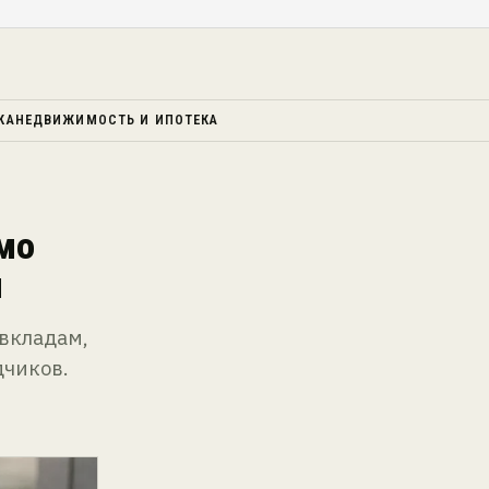
КА
НЕДВИЖИМОСТЬ И ИПОТЕКА
имо
и
 вкладам,
дчиков.