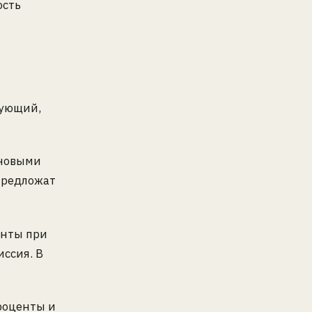
ость
вующий,
 новыми
предложат
енты при
иссия. В
роценты и