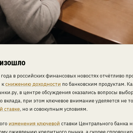
оизошло
 года в российских финансовых новостях отчётливо пр
 к
снижению доходности
по банковским продуктам. Ка
нки.ру, в центре обсуждения оказались вопросы выбо
о вклада, при этом ключевое внимание уделяется не т
й ставке
, но и совокупным условиям.
того
изменения ключевой
ставки Центрального банка н
ому оживлению кредитного рынка, а скорее спровоци