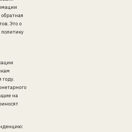
ормации
 обратная
ов. Это о
 политику
кации
икам
 году.
монетарного
жащие на
риносят
енденцию: