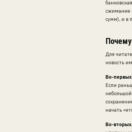
банковская
сжимание 
сумм), и в
Почему
Для читат
новость им
Во-первых
Если рань
небольшой 
сохранение
начать «ет
Во-вторых