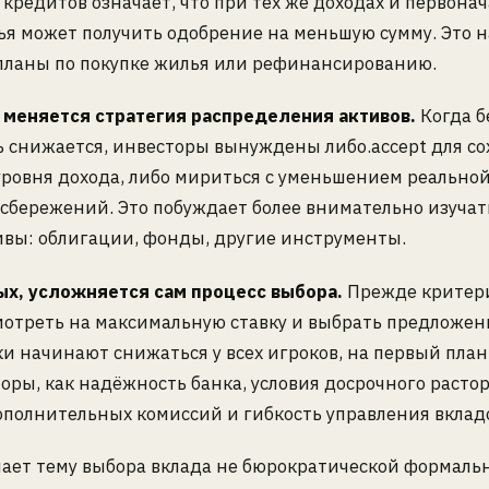
кредитов означает, что при тех же доходах и первона
ья может получить одобрение на меньшую сумму. Это 
 планы по покупке жилья или рефинансированию.
, меняется стратегия распределения активов.
Когда б
ь снижается, инвесторы вынуждены либо.accept для с
ровня дохода, либо мириться с уменьшением реально
сбережений. Это побуждает более внимательно изучат
ивы: облигации, фонды, другие инструменты.
ых, усложняется сам процесс выбора.
Прежде критер
мотреть на максимальную ставку и выбрать предложени
ки начинают снижаться у всех игроков, на первый пла
оры, как надёжность банка, условия досрочного расто
ополнительных комиссий и гибкость управления вклад
лает тему выбора вклада не бюрократической формальн