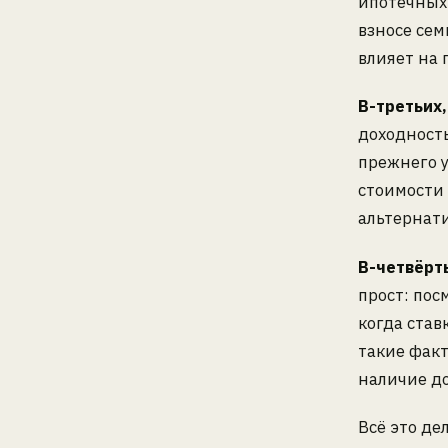
ипотечных 
взносе сем
влияет на
В-третьих
доходност
прежнего у
стоимости 
альтернат
В-четвёрт
прост: пос
когда став
такие факт
наличие д
Всё это де