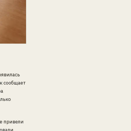
оявилась
к сообщает
ра
олько
е привели
ровали