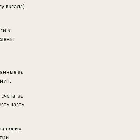
у вклада).
ги к
ислены
ванные за
мит.
счета, за
сть часть
ля новых
ытии