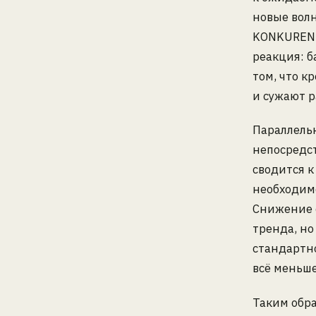
новые вол
KONKURENT
реакция: б
том, что 
и сужают 
Параллельн
непосредс
сводится к
необходимо
Снижение с
тренда, но
стандартно
всё меньше
Таким обр