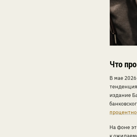
Что пр
В мае 2026
тенденция
издание Ба
банковског
процентно
На фоне э
к ожидаем