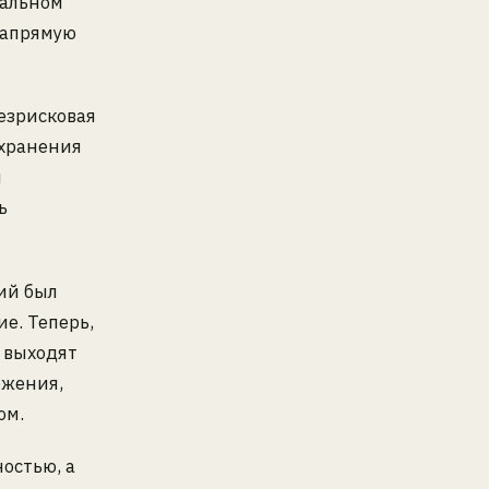
чальном
напрямую
езрисковая
охранения
й
ь
ий был
е. Теперь,
н выходят
ржения,
ом.
остью, а