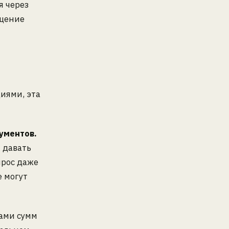
я через
ащение
иями, эта
ументов.
 давать
прос даже
е могут
ами сумм