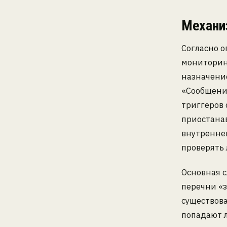
Механи
Согласно 
мониторин
назначение
«Сообщение
триггеров 
приостанав
внутренне
проверять
Основная с
перечни «з
существова
попадают 