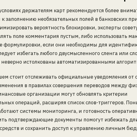
условиях держателям карт рекомендуется более внима
 к заполнению необязательных полей в банковских пр
имизировать вероятность блокировки, эксперты совет
влять поле комментария пустым, либо использовать м
е формулировки, если они необходимы для идентифи
ледует избегать любого двусмысленного сленга или сл
ь неверно истолкованы автоматизированными алгорит
шем стоит отслеживать официальные уведомления от 
изменения в правилах совершения переводов между ф
инансовые организации могут обновлять критерии
льных операций, расширяя список слов-триггеров. По
работают системы мониторинга, и готовность оператив
ить подтверждающие документы помогут избежать дл
средств и сохранить доступ к управлению личным бю