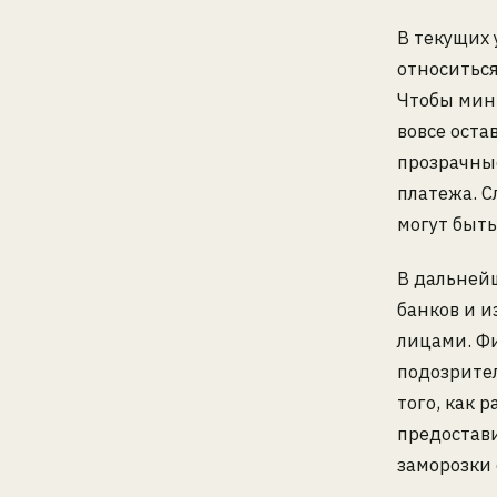
В текущих 
относиться
Чтобы мин
вовсе оста
прозрачны
платежа. С
могут быт
В дальней
банков и 
лицами. Ф
подозрите
того, как 
предостав
заморозки 