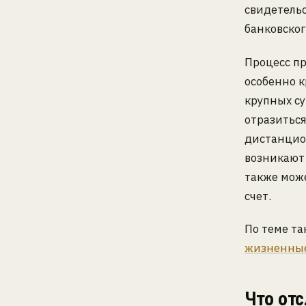
свидетель
банковског
Процесс пр
особенно 
крупных су
отразиться
дистанцион
возникают 
также може
счет.
По теме т
жизненные
Что отс