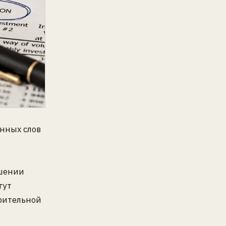
нных слов
я
ршении
гут
рительной