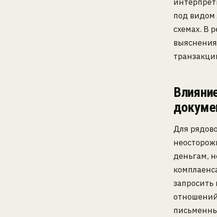
интерпрети
под видом 
схемах. В 
выяснения
транзакци
Влияни
докуме
Для рядово
неосторожн
деньгам, н
комплаенса
запросить
отношений 
письменные