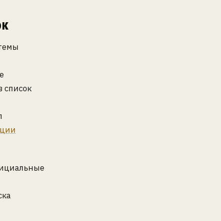
ок
стемы
е
в список
л
ации
официальные
ска