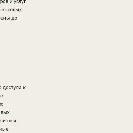
ов и услуг
инансовых
ваны до
 доступа к
бе
во
овых
оситься
иные