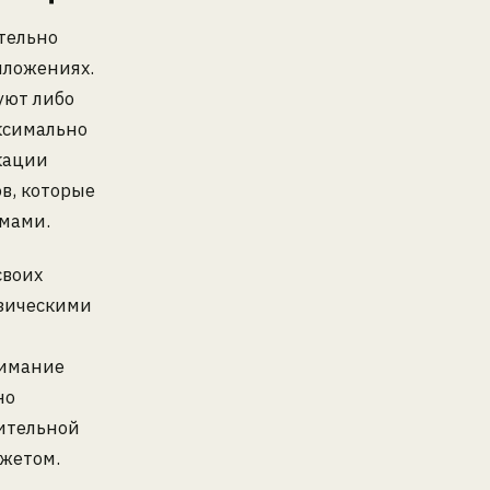
тельно
иложениях.
уют либо
аксимально
кации
ов, которые
мами.
своих
изическими
нимание
но
ительной
джетом.