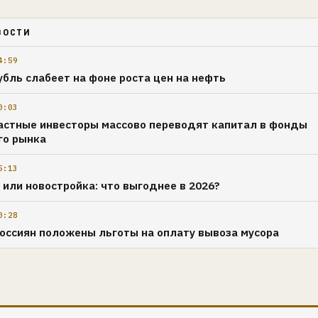
ВОСТИ
4:59
убль слабеет на фоне роста цен на нефть
0:03
астные инвесторы массово переводят капитал в фонды
го рынка
5:13
 или новостройка: что выгоднее в 2026?
0:28
россиян положены льготы на оплату вывоза мусора