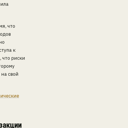
вила
я, что
водов
но
ступа к
 что риски
оторому
 на свой
тические
нзакции