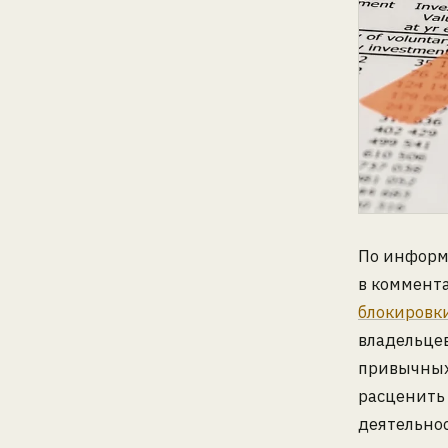
По информ
в коммент
блокировк
владельцев
привычных 
расценить
деятельнос