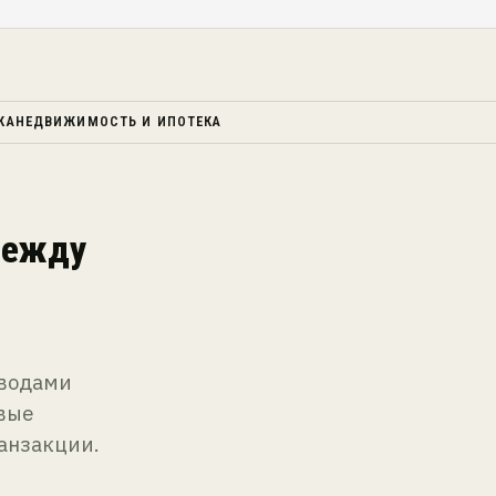
КА
НЕДВИЖИМОСТЬ И ИПОТЕКА
между
еводами
вые
анзакции.