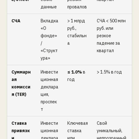
данные
провалов
СЧА
Вкладка
> 1 млрд
СЧА < 500 млн
«О
руб.,
руб. или
фонде»
стабильн
резкое
/
а
падение за
«Структ
квартал
ура»
Суммарн
Инвести
≤ 1.0%
в
> 1.5% в год
ая
ционная
год
комисси
деклара
я (TER)
ция,
проспек
т
Ставка
Инвести
Ключевая
Свой
привязк
ционная
ставка
уникальный,
и
деклара
или
непрозрачный