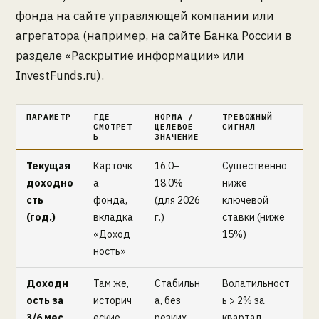
фонда на сайте управляющей компании или
агрегатора (например, на сайте Банка России в
разделе «Раскрытие информации» или
InvestFunds.ru).
ПАРАМЕТР
ГДЕ
НОРМА /
ТРЕВОЖНЫЙ
СМОТРЕТ
ЦЕЛЕВОЕ
СИГНАЛ
Ь
ЗНАЧЕНИЕ
Текущая
Карточк
16.0–
Существенно
доходно
а
18.0%
ниже
сть
фонда,
(для 2026
ключевой
(год.)
вкладка
г.)
ставки (ниже
«Доход
15%)
ность»
Доходн
Там же,
Стабильн
Волатильност
ость за
историч
а, без
ь > 2% за
3/6 мес.
еские
резких
квартал