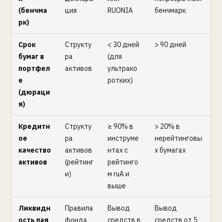
(бенчма
ция
RUONIA
бенчмарк
рк)
Срок
Структу
< 30 дней
> 90 дней
бумаг в
ра
(для
портфел
активов
ультрако
е
ротких)
(дюраци
я)
Кредитн
Структу
≥ 90% в
> 20% в
ое
ра
инструме
нерейтинговы
качество
активов
нтах с
х бумагах
активов
(рейтинг
рейтинго
и)
м ruА и
выше
Ликвидн
Правила
Вывод
Вывод
ость пая
фонда
средств в
средств от 5