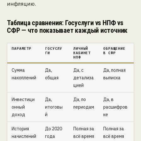
инфляцию.
Таблица сравнения: Госуслуги vs НПФ vs
СФР — что показывает каждый источник
ПАРАМЕТР
ГОСУСЛУ
ЛИЧНЫЙ
ОБРАЩЕНИЕ
ГИ
КАБИНЕТ
В СФР
НПФ
Сумма
Да,
Да, с
Да, полная
накоплений
общая
детализа
выписка
цией
Инвестици
Да,
Да, по
Да, в
онный
итоговы
периодам
расшифров
доход
й
ке
История
До 2020
Полная за
Полная за
начислений
года
всё время
всё время