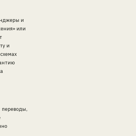
енджеры и
жения» или
т
ту и
 схемах
рантию
ка
: переводы,
е
нно