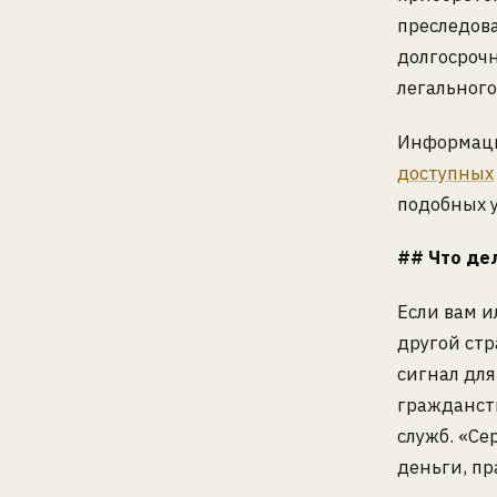
преследова
долгосрочн
легального
Информация
доступных
подобных у
## Что дел
Если вам 
другой ст
сигнал дл
гражданст
служб. «Се
деньги, пр