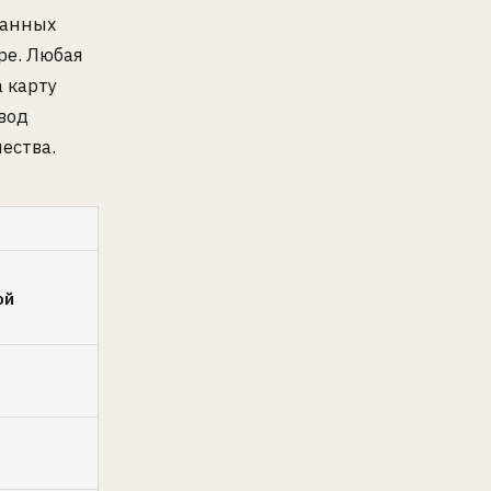
ранных
ре. Любая
 карту
вод
ества.
ой