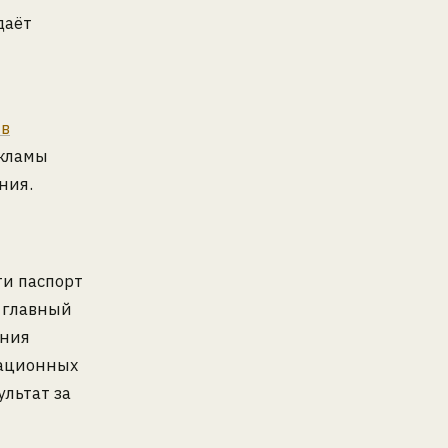
даёт
 в
екламы
ния.
ти паспорт
 главный
ения
рационных
льтат за