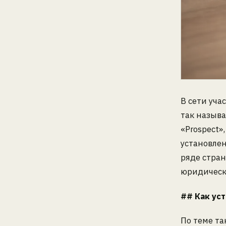
В сети уч
так назыв
«Prospect»
установлен
ряде стран
юридически
## Как ус
По теме т