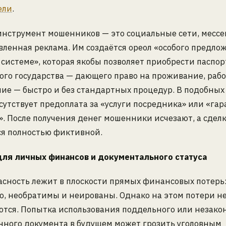
ели
.
инструмент мошенников — это социальные сети, месс
ленная реклама. Им создаётся ореол «особого предло
 системе», которая якобы позволяет приобрести паспор
го государства — дающего право на проживание, рабо
е — быстро и без стандартных процедур. В подобных
сутствует предоплата за «услуги посредника» или «га
». После получения денег мошенники исчезают, а сдел
ся полностью фиктивной.
для личных финансов и документального статуса
асность лежит в плоскости прямых финансовых потерь
о, необратимы и неированы. Однако на этом потери н
ются. Попытка использования поддельного или незако
нного документа в будущем может грозить уголовным