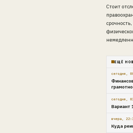
Стоит отс
правоохран
срочность,
физическог
немедленн
ЕЩЁ НО
сегодня, 0
Финансов
грамотн
сегодня, 0
Вариант 
вчера, 22:
Куда реи