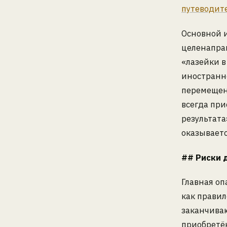
путеводит
Основной 
целенаправ
«лазейки в
иностранно
перемещени
всегда при
результата
оказывает
## Риски 
Главная оп
как правил
заканчива
приобретё