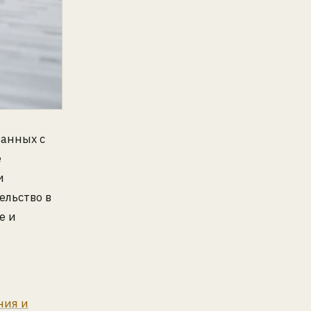
занных с
е
и
ельство в
е и
ния и