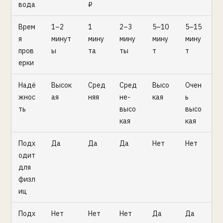
вода
₽
Врем
1–2
1
2–3
5–10
5–15
я
минут
мину
мину
мину
мину
пров
ы
та
ты
т
т
ерки
Надё
Высок
Сред
Сред
Высо
Очен
жнос
ая
няя
не-
кая
ь
ть
высо
высо
кая
кая
Подх
Да
Да
Да
Нет
Нет
одит
для
физл
иц
Подх
Нет
Нет
Нет
Да
Да