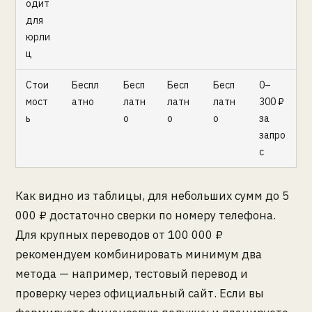
одит
для
юрли
ц
Стои
Беспл
Бесп
Бесп
Бесп
0–
мост
атно
латн
латн
латн
300 ₽
ь
о
о
о
за
запро
с
Как видно из таблицы, для небольших сумм до 5
000 ₽ достаточно сверки по номеру телефона.
Для крупных переводов от 100 000 ₽
рекомендуем комбинировать минимум два
метода — например, тестовый перевод и
проверку через официальный сайт. Если вы