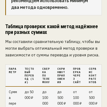
рекомендуем использовать минимум
два метода одновременно.
Таблица проверки: какой метод надёжнее
при разных суммах
Мы составили сравнительную таблицу, чтобы вы
могли выбрать оптимальный метод проверки в
зависимости от суммы перевода и уровня риска.
ПАРА
ТЕСТО
СВЕР
СКРИ
ПРОВ
СЕРВ
МЕТР
ВЫЙ
КА
НШОТ
ЕРКА
ИС
ПЕРЕВ
ПО
ПРИЛ
ЧЕРЕ
КОНТ
ОД (1
ТЕЛЕ
ОЖЕН
З
РАГЕ
₽)
ФОНУ
ИЯ
САЙТ
НТОВ
Сумм
до 50
до
до
от
от
а
000 ₽
100
500
100
500
пере
000
000 ₽
000 ₽
000 ₽