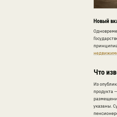
Новый вк
Одновремен
Государст
принципиа
недвижим
Что изв
Из опубли
продукта 
размещения
указаны. С
пенсионеро