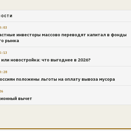
ВОСТИ
0:03
астные инвесторы массово переводят капитал в фонды
го рынка
5:13
 или новостройка: что выгоднее в 2026?
0:28
россиян положены льготы на оплату вывоза мусора
26
ционный вычет