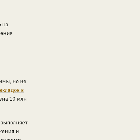
 на
шения
ммы, но не
вкладов в
ена 10 млн
 выполняет
жения и