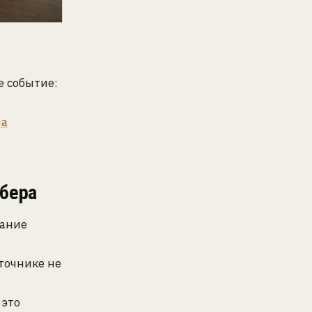
е событие:
на
Сбера
вание
точнике не
 это