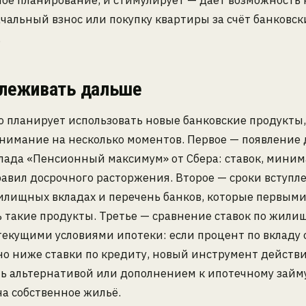
ое планирование, и стимулирует — даёт возможность
чальный взнос или покупку квартиры за счёт банковск
.
слеживать дальше
то планирует использовать новые банковские продукты,
внимание на несколько моментов. Первое — появление
клада «Пенсионный максимум» от Сбера: ставок, мини
авил досрочного расторжения. Второе — сроки вступле
илищных вкладах и перечень банков, которые первыми
ь такие продукты. Третье — сравнение ставок по жил
текущими условиями ипотеки: если процент по вкладу
но ниже ставки по кредиту, новый инструмент действ
ь альтернативой или дополнением к ипотечному займу
на собственное жильё.