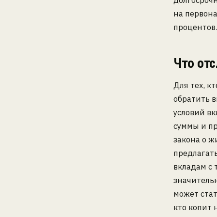
долгосрочн
на первона
процентов
Что от
Для тех, к
обратить 
условий в
суммы и пр
закона о ж
предлагат
вкладам с 
значитель
может стат
кто копит 