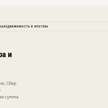
КА
НЕДВИЖИМОСТЬ И ИПОТЕКА
ра и
я, Сбер
й
ая сумма