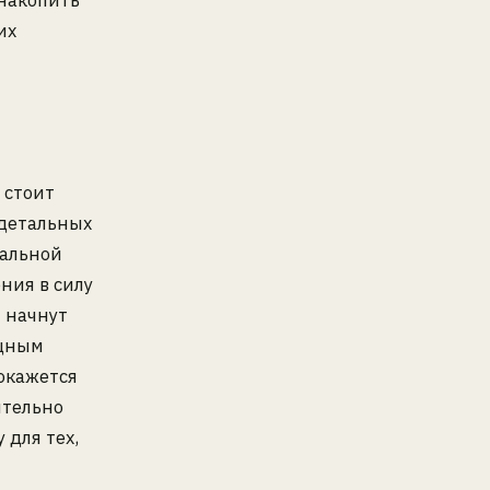
 накопить
их
 стоит
 детальных
мальной
ния в силу
 начнут
ищным
 окажется
ительно
 для тех,