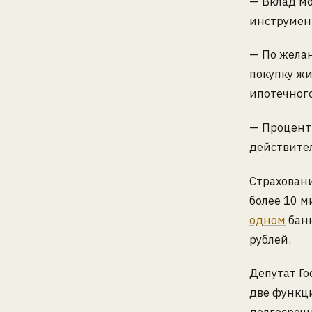
— Вклад мо
инструмен
— По жела
покупку жи
ипотечного
— Проценты
действите
Страховани
более 10 м
одном
банк
рублей.
Депутат Г
две функц