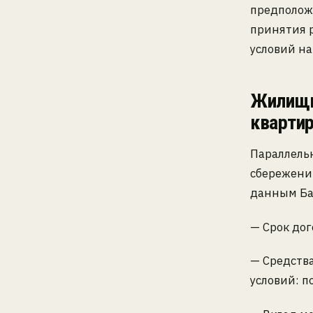
предполож
принятия 
условий на
Жилищн
кварти
Параллель
сбережени
данным Бан
— Срок дог
— Средств
условий: п