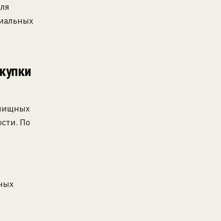
Для
циальных
купки
илищных
сти. По
ных