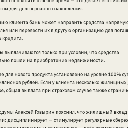
жно пополнять в любое время — это делает его гибким
том для долгосрочного накопления.
нию клиента банк может направить средства напрямую
лья или перевести их в другую организацию для пога
 кредита.
 выплачиваются только при условии, что средства
льно пошли на приобретение недвижимости.
е для нового продукта установлено на уровне 100% су
иллионов рублей. Если у клиента несколько жилищных
е, общая выплата при страховом случае также огранич
осдумы Алексей Говырин пояснил, что жилищный вклад
ии: дисциплинирует — стимулирует регулярные сбере