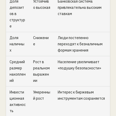
Доля
Устойчив
Банковская система
депозит
о высокая
привлекательна высоким
ов в
ставкам
структур
е
Доля
Снижени
Люди постепенно
наличны
е
переходят к безналичным
х
формам хранения
Средний
Рост в
Население увеличивает
размер
реальном
«подушку безопасности»
накоплен
выражен
ий
ии
Инвести
Умеренны
Интерес к биржевым
ционная
й рост
инструментам сохраняется
активнос
ть