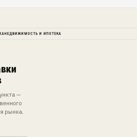
КА
НЕДВИЖИМОСТЬ И ИПОТЕКА
авки
в
ункта —
твенного
ля рынка.