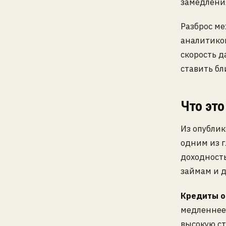
замедлени
Разброс ме
аналитиков
скорость д
ставить б
Что это
Из опублик
одним из 
доходность
займам и 
Кредиты о
медленнее,
высокую с