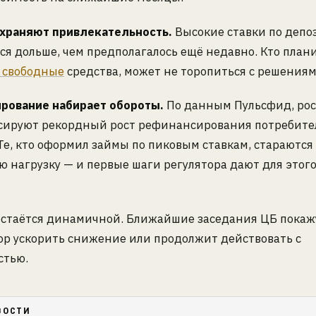
храняют привлекательность.
Высокие ставки по депо
я дольше, чем предполагалось ещё недавно. Кто план
 свободные
средства, может не торопиться с решениям
рование набирает обороты.
По данным Пульсфид, ро
сируют рекордный рост рефинансирования потребите
Те, кто оформил займы по пиковым ставкам, стараются
 нагрузку — и первые шаги регулятора дают для этог
остаётся динамичной. Ближайшие заседания ЦБ покажу
ор ускорить снижение или продолжит действовать с
стью.
ВОСТИ