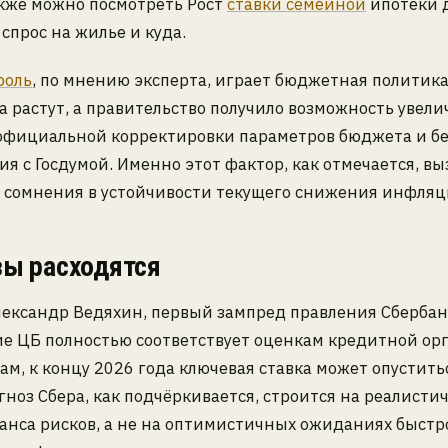
акже можно посмотреть Рост
ставки семейной
ипотеки д
спрос на жилье и куда.
роль
, по мнению эксперта, играет бюджетная политика
а растут, а правительство получило возможность увели
 официальной корректировки параметров бюджета и бе
ия с Госдумой. Именно этот фактор, как отмечается, вы
а сомнения в устойчивости текущего снижения инфляц
зы расходятся
ександр Ведяхин, первый зампред правления Сбербанк
ие ЦБ полностью соответствует оценкам кредитной ор
вам, к концу 2026 года ключевая ставка может опустить
гноз Сбера, как подчёркивается, строится на реалисти
анса рисков, а не на оптимистичных ожиданиях быстр