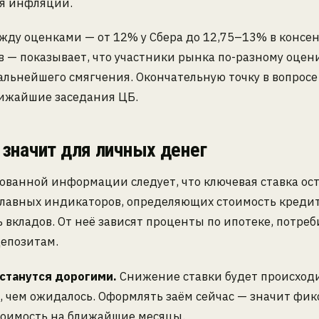
я инфляции.
жду оценками — от 12% у Сбера до 12,75–13% в консен
 — показывает, что участники рынка по-разному оце
альнейшего смягчения. Окончательную точку в вопросе
лижайшие заседания ЦБ.
 значит для личных денег
ованной информации следует, что ключевая ставка ос
главных индикаторов, определяющих стоимость кредит
 вкладов. От неё зависят проценты по ипотеке, потре
депозитам.
станутся дорогими.
Снижение ставки будет происход
 чем ожидалось. Оформлять заём сейчас — значит фик
тоимость на ближайшие месяцы.