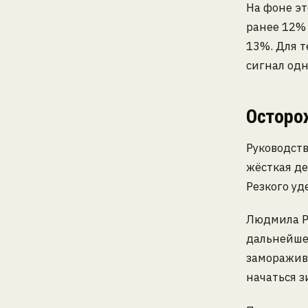
На фоне э
ранее 12% 
13%. Для т
сигнал од
Осторо
Руководств
жёсткая д
Резкого уд
Людмила Р
дальнейшей
заморажив
начаться з