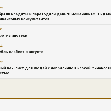
29
рали кредиты и переводили деньги мошенникам, выда
финансовых консультантов
43
ротив ипотеки
11
убль слабеет в августе
27
ый чек-лист для людей с неприлично высокой финансов
остью