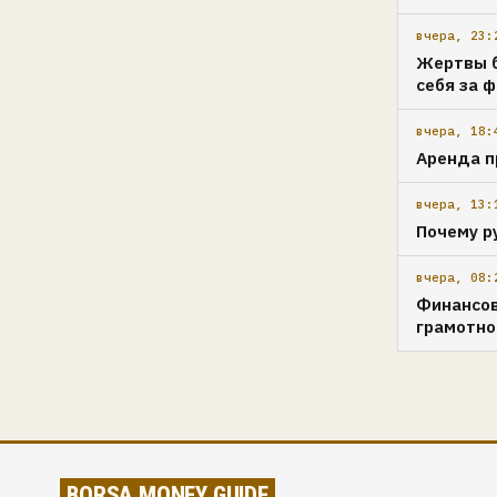
вчера, 23:
Жертвы б
себя за 
вчера, 18:
Аренда п
вчера, 13:
Почему р
вчера, 08:
Финансов
грамотн
BORSA MONEY GUIDE