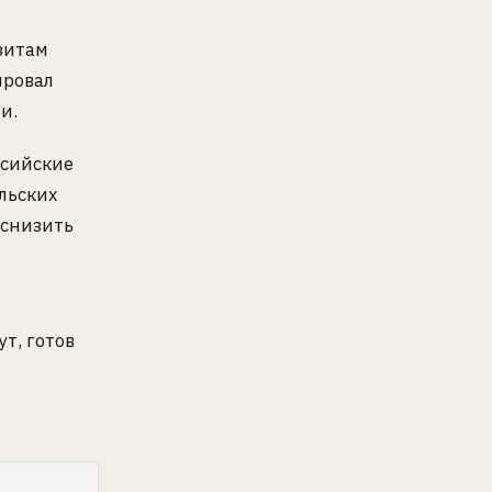
зитам
ировал
и.
ссийские
льских
 снизить
о
т, готов