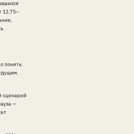
авшихся
т 12,75–
ание,
ь.
о понять:
удущем.
й сценарий
пауза —
жет