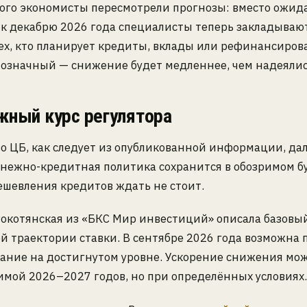
того экономисты пересмотрели прогнозы: вместо ожид
к декабрю 2026 года специалисты теперь закладываю
ех, кто планирует кредиты, вклады или рефинансиров
нозначный — снижение будет медленнее, чем надеялис
жный курс регулятора
о ЦБ, как следует из опубликованной информации, дал
енежно-кредитная политика сохранится в обозримом б
ешевления кредитов ждать не стоит.
окотянская из «БКС Мир инвестиций» описала базовы
 траектории ставки. В сентябре 2026 года возможна 
ание на достигнутом уровне. Ускорение снижения мо
имой 2026–2027 годов, но при определённых условиях.