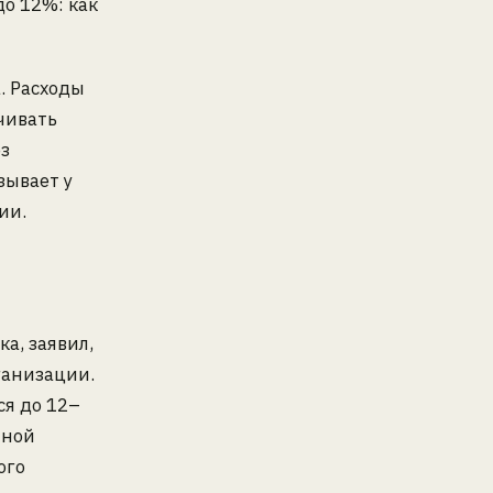
о 12%: как
. Расходы
чивать
з
зывает у
ии.
а, заявил,
ганизации.
ся до 12–
чной
ого