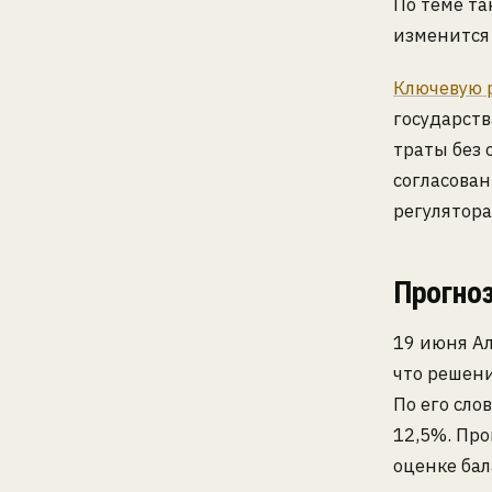
По теме т
изменится 
Ключевую 
государств
траты без
согласован
регулятор
Прогно
19 июня Ал
что решен
По его сло
12,5%. Про
оценке бал