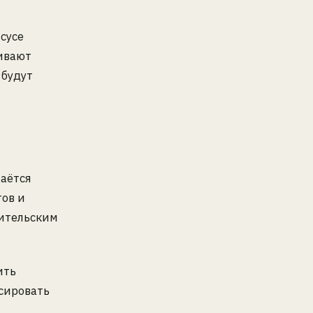
сусе
нивают
 будут
таётся
ов и
бительским
ить
сировать