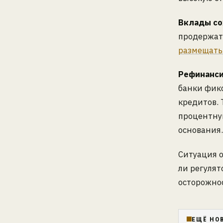
Вклады со
продержатс
размещать
Рефинанси
банки фик
кредитов. 
процентную
основания.
Ситуация 
ли регулят
осторожно
ЕЩЁ НО