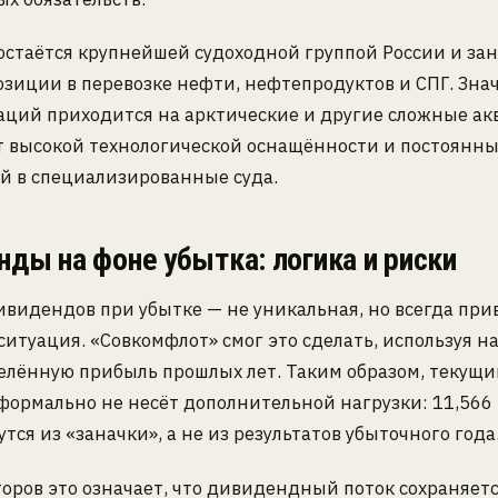
остаётся крупнейшей судоходной группой России и за
зиции в перевозке нефти, нефтепродуктов и СПГ. Зна
аций приходится на арктические и другие сложные ак
т высокой технологической оснащённости и постоянн
й в специализированные суда.
ды на фоне убытка: логика и риски
ивидендов при убытке — не уникальная, но всегда пр
итуация. «Совкомфлот» смог это сделать, используя 
елённую прибыль прошлых лет. Таким образом, текущ
формально не несёт дополнительной нагрузки: 11,566
утся из «заначки», а не из результатов убыточного года
оров это означает, что дивидендный поток сохраняется