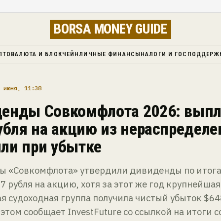
BORSA MONEY GUIDE
ПТОВАЛЮТА И БЛОКЧЕЙН
ЛИЧНЫЕ ФИНАНСЫ
НАЛОГИ И ГОСПОДДЕРЖ
 июня, 11:38
енды Совкомфлота 2026: выпл
рубля на акцию из нераспредел
ли при убытке
ы «Совкомфлота» утвердили дивиденды по итог
87 рубля на акцию, хотя за этот же год крупнейшая
я судоходная группа получила чистый убыток $64
этом сообщает InvestFuture со ссылкой на итоги 