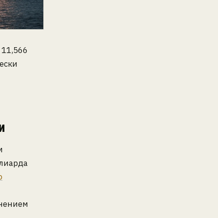
 11,566
ески
и
м
ллиарда
о
лнением