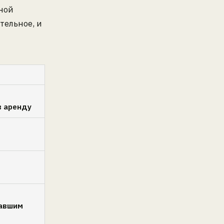
ьной
тельное, и
в аренду
вавшим