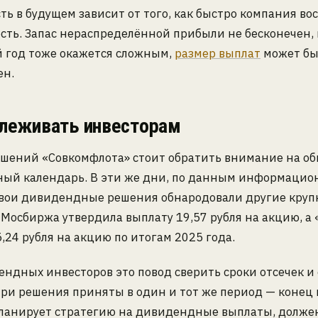
ть в будущем зависит от того, как быстро компания во
ть. Запас нераспределённой прибыли не бесконечен, 
 год тоже окажется сложным,
размер выплат
может бы
ен.
слеживать инвесторам
ешений «Совкомфлота» стоит обратить внимание на о
ый календарь. В эти же дни, по данным информацио
 свои дивидендные решения обнародовали другие кру
Мосбиржа утвердила выплату 19,57 рубля на акцию, а 
,24 рубля на акцию по итогам 2025 года.
ндных инвесторов это повод сверить сроки отсечек и e
 три решения приняты в один и тот же период — конец
 планирует стратегию на дивидендные выплаты, долже