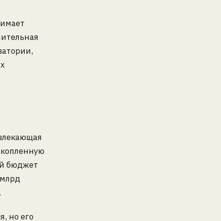
нимает
чительная
ватории,
ых
ивлекающая
накопленную
ий бюджет
 млрд
.
, но его