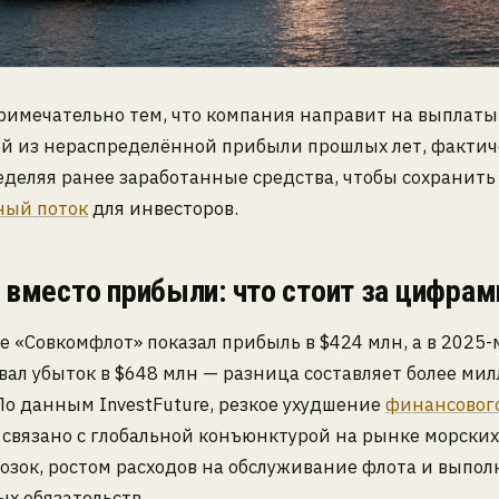
римечательно тем, что компания направит на выплаты
ей из нераспределённой прибыли прошлых лет, фактич
деляя ранее заработанные средства, чтобы сохранить
ый поток
для инвесторов.
вместо прибыли: что стоит за цифрам
е «Совкомфлот» показал прибыль в $424 млн, а в 2025-
ал убыток в $648 млн — разница составляет более ми
По данным InvestFuture, резкое ухудшение
финансовог
связано с глобальной конъюнктурой на рынке морских
озок, ростом расходов на обслуживание флота и выпо
х обязательств.