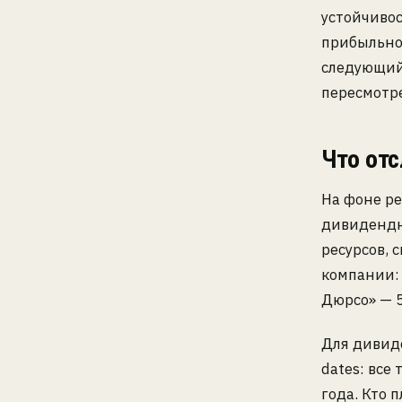
устойчивос
прибыльнос
следующий
пересмотр
Что от
На фоне р
дивидендн
ресурсов,
компании: 
Дюрсо» — 5
Для дивиде
dates: все
года. Кто