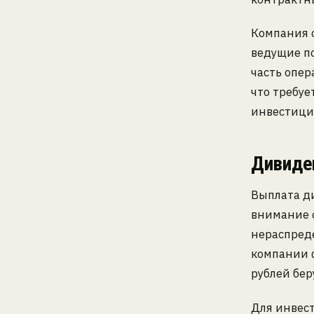
Компания 
ведущие по
часть опер
что требуе
инвестици
Дивиден
Выплата д
внимание с
нераспред
компании 
рублей бер
Для инвест