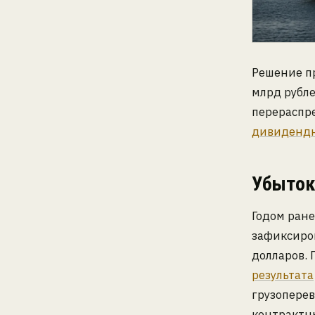
Решение п
млрд рубл
перераспре
дивидендн
Убыток 
Годом ране
зафиксиров
долларов. 
результата
грузоперев
контрактны