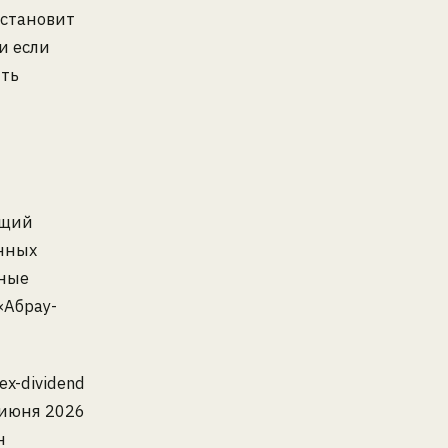
сстановит
и если
ть
бщий
нных
пные
«Абрау-
x-dividend
 июня 2026
н